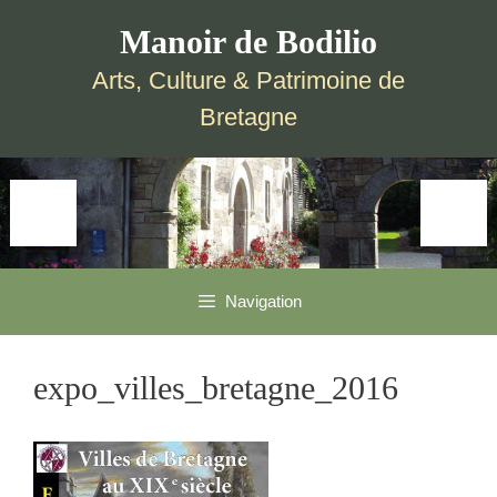
Aller
Aller
Manoir de Bodilio
au
au
contenu
contenu
Arts, Culture & Patrimoine de
Bretagne
Navigation
expo_villes_bretagne_2016