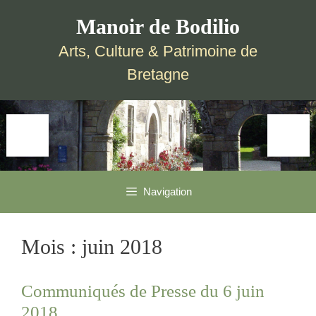
Aller
Aller
Manoir de Bodilio
au
au
contenu
contenu
Arts, Culture & Patrimoine de
Bretagne
Navigation
Mois :
juin 2018
Communiqués de Presse du 6 juin
2018