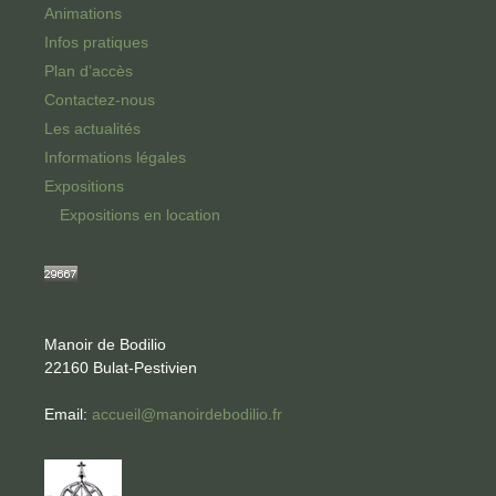
Animations
Infos pratiques
Plan d’accès
Contactez-nous
Les actualités
Informations légales
Expositions
Expositions en location
Manoir de Bodilio
22160 Bulat-Pestivien
Email:
accueil@manoirdebodilio.fr